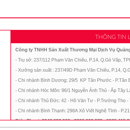
THÔNG TIN L
Công ty TNHH Sản Xuất Thương Mại Dịch Vụ Quản
- Trụ sở: 237/112 Phạm Văn Chiêu, P.14, Q.Gò Vấp, 
- Xưởng sản xuất : 237/49D Phạm Văn Chiêu, P.14, 
- Chi nhánh Bình Dương: 29/5 KP Tân Phước - P.Tân B
- Chi nhánh Hóc Môn: 96/1 Nguyễn Ảnh Thủ - Ấp Tây 
- Chi nhánh Thủ Đức: 42 - Hồ Văn Tư - P.Trường Thọ 
- Chi nhánh Bình Thạnh: 298A Xô Viết Nghệ Tĩnh - P.2
Điện Thoại: 0948 032 069 - 0906 609 373 - 0965 415 