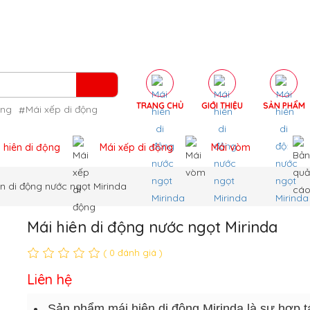
TRANG CHỦ
GIỚI THIỆU
SẢN PHẨM
ộng
Mái xếp di động
 hiên di động
Mái xếp di động
Mái vòm
ên di động nước ngọt Mirinda
Mái hiên di động nước ngọt Mirinda
( 0 đánh giá )
Liên hệ
Sản phẩm mái hiên di động Mirinda là sự hợp t