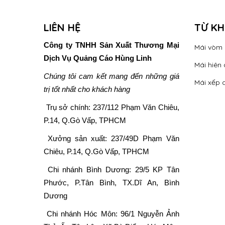
LIÊN HỆ
TỪ K
Công ty TNHH Sản Xuất Thương Mại
Mái vòm
Dịch Vụ Quảng Cáo Hùng Linh
Mái hiên 
Chúng tôi cam kết mang đến những giá
Mái xếp 
trị tốt nhất cho khách hàng
Trụ sở chính:
237/112 Phạm Văn Chiêu,
P.14, Q.Gò Vấp, TPHCM
Xưởng sản xuất:
237/49D Phạm Văn
Chiêu, P.14, Q.Gò Vấp, TPHCM
Chi nhánh Bình Dương: 29/5 KP Tân
Phước, P.Tân Bình, TX.Dĩ An, Bình
Dương
Chi nhánh Hóc Môn: 96/1 Nguyễn Ảnh