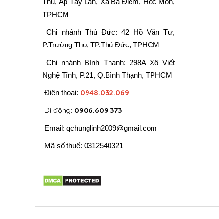
Thủ, Ấp Tây Lân, Xã Bà Điểm, Hóc Môn,
TPHCM
Chi nhánh Thủ Đức: 42 Hồ Văn Tư,
P.Trường Thọ, TP.Thủ Đức, TPHCM
Chi nhánh Bình Thạnh: 298A Xô Viết
Nghệ Tĩnh, P.21, Q.Bình Thạnh, TPHCM
0948.032.069
Điện thoại:
Di động:
0906.609.373
Email:
qchunglinh2009@gmail.com
Mã số thuế: 0312540321