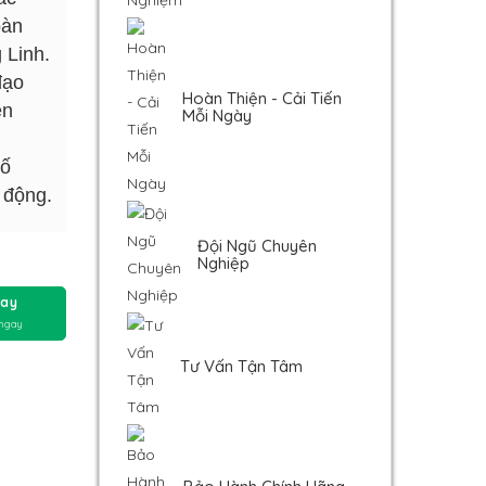
oàn
 Linh.
đạo
Hoàn Thiện - Cải Tiến
ện
Mỗi Ngày
số
 động.
Đội Ngũ Chuyên
Nghiệp
ay
 ngay
Tư Vấn Tận Tâm