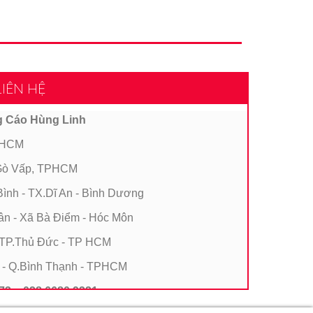
IÊN HỆ
g Cáo Hùng Linh
TPHCM
Q.Gò Vấp, TPHCM
ình - TX.Dĩ An - Bình Dương
Lân - Xã Bà Điểm - Hóc Môn
- TP.Thủ Đức - TP HCM
1 - Q.Bình Thạnh - TPHCM
373 - 028 6680 9321