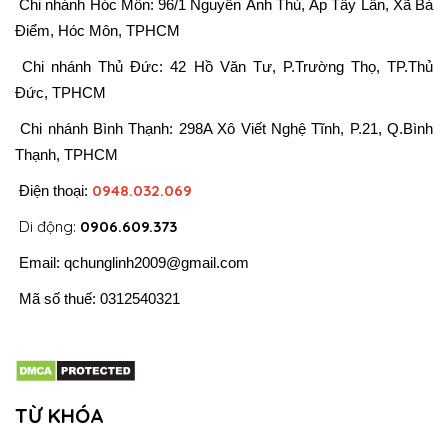
Chi nhánh Hóc Môn: 96/1 Nguyễn Ảnh Thủ, Ấp Tây Lân, Xã Bà
Điểm, Hóc Môn, TPHCM
Chi nhánh Thủ Đức: 42 Hồ Văn Tư, P.Trường Thọ, TP.Thủ
Đức, TPHCM
Chi nhánh Bình Thạnh: 298A Xô Viết Nghệ Tĩnh, P.21, Q.Bình
Thạnh, TPHCM
0948.032.069
Điện thoại:
Di động:
0906.609.373
Email:
qchunglinh2009@gmail.com
Mã số thuế: 0312540321
TỪ KHÓA