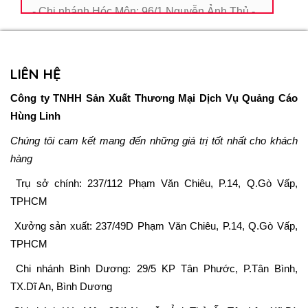
- Chi nhánh Hóc Môn: 96/1 Nguyễn Ảnh Thủ -
Ấp Tây Lân - Xã Bà Điểm - Hóc Môn
- Chi nhánh Thủ Đức: 42 - Hồ Văn Tư -
P.Trường Thọ - TP.Thủ Đức - TP HCM
LIÊN HỆ
- Chi nhánh Bình Thạnh: 298A Xô Viết Nghệ
Công ty TNHH Sản Xuất Thương Mại Dịch Vụ Quảng Cáo
Tĩnh - P.21 - Q.Bình Thạnh - TPHCM
Hùng Linh
Điện Thoại: 0948 032 069 - 0906 609 373 -
Chúng tôi cam kết mang đến những giá trị tốt nhất cho khách
0965 415 373 - 028 6680 9321
hàng
Mã số thuế: 0312540321
Trụ sở chính:
237/112 Phạm Văn Chiêu, P.14, Q.Gò Vấp,
TPHCM
Xưởng sản xuất:
237/49D Phạm Văn Chiêu, P.14, Q.Gò Vấp,
TPHCM
Chi nhánh Bình Dương: 29/5 KP Tân Phước, P.Tân Bình,
TX.Dĩ An, Bình Dương