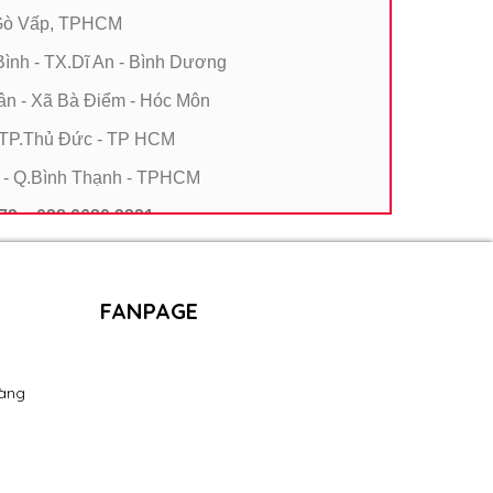
Q.Gò Vấp, TPHCM
ình - TX.Dĩ An - Bình Dương
Lân - Xã Bà Điểm - Hóc Môn
- TP.Thủ Đức - TP HCM
1 - Q.Bình Thạnh - TPHCM
373 - 028 6680 9321
FANPAGE
àng