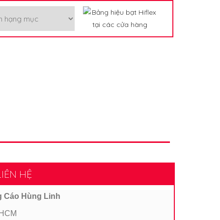
IÊN HỆ
g Cáo Hùng Linh
TPHCM