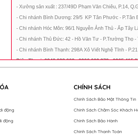
- Xưởng sản xuất : 237/49D Phạm Văn Chiêu, P.14, 
- Chi nhánh Bình Dương: 29/5 KP Tân Phước - P.Tân B
- Chi nhánh Hóc Môn: 96/1 Nguyễn Ảnh Thủ - Ấp Tây 
- Chi nhánh Thủ Đức: 42 - Hồ Văn Tư - P.Trường Thọ 
- Chi nhánh Bình Thạnh: 298A Xô Viết Nghệ Tĩnh - P.2
Điện Thoại: 0948 032 069 - 0906 609 373 - 0965 415 
Mã số thuế: 0312540321
HÓA
CHÍNH SÁCH
Chính Sách Bảo Mật Thông Tin
di động
Chính Sách Chăm Sóc Khách H
di động
Chính Sách Bảo Hành
Chính Sách Thanh Toán