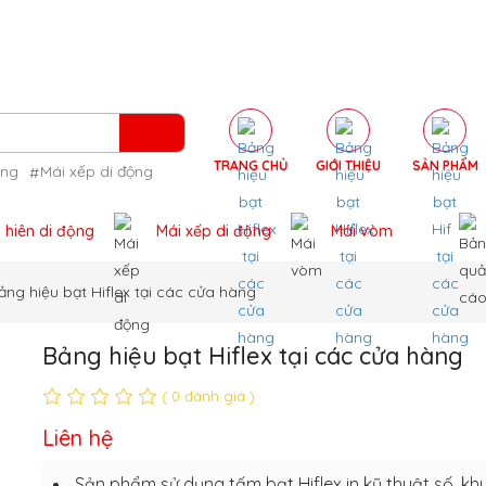
TRANG CHỦ
GIỚI THIỆU
SẢN PHẨM
ộng
Mái xếp di động
 hiên di động
Mái xếp di động
Mái vòm
ảng hiệu bạt Hiflex tại các cửa hàng
Bảng hiệu bạt Hiflex tại các cửa hàng
( 0 đánh giá )
Liên hệ
Sản phẩm sử dụng tấm bạt Hiflex in kỹ thuật số. kh