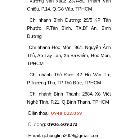
Xưởng sản xuất:
237/49D Phạm Văn
Chiêu, P.14, Q.Gò Vấp, TPHCM
Chi nhánh Bình Dương: 29/5 KP Tân
Phước, P.Tân Bình, TX.Dĩ An, Bình
Dương
Chi nhánh Hóc Môn: 96/1 Nguyễn Ảnh
Thủ, Ấp Tây Lân, Xã Bà Điểm, Hóc Môn,
TPHCM
Chi nhánh Thủ Đức: 42 Hồ Văn Tư,
P.Trường Thọ, TP.Thủ Đức, TPHCM
Chi nhánh Bình Thạnh: 298A Xô Viết
Nghệ Tĩnh, P.21, Q.Bình Thạnh, TPHCM
0948.032.069
Điện thoại:
Di động:
0906.609.373
Email:
qchunglinh2009@gmail.com