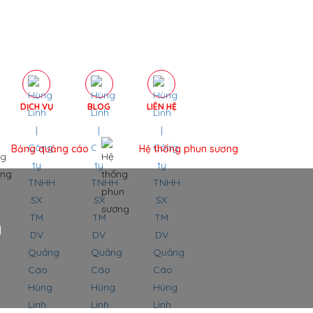
DỊCH VỤ
BLOG
LIÊN HỆ
Bảng quảng cáo
Hệ thống phun sương
n