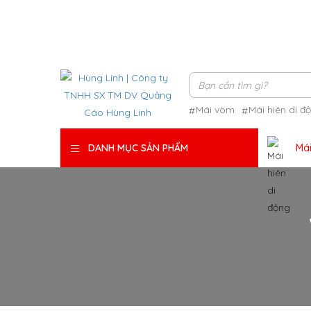
Mái vòm
Mái hiên di đ
Mái
DANH MỤC SẢN PHẨM