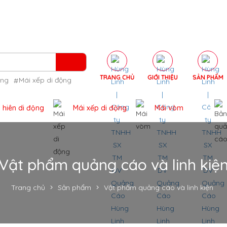
TRANG CHỦ
GIỚI THIỆU
SẢN PHẨM
ộng
Mái xếp di động
 hiên di động
Mái xếp di động
Mái vòm
Vật phẩm quảng cáo và linh kiệ
Trang chủ
Sản phẩm
Vật phẩm quảng cáo và linh kiện