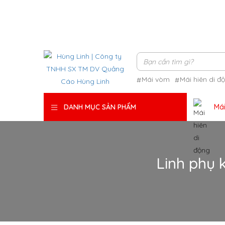
Mái vòm
Mái hiên di đ
Mái
DANH MỤC SẢN PHẨM
Linh phụ 