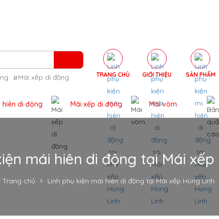
TRANG CHỦ
GIỚI THIỆU
SẢN PHẨM
ộng
Mái xếp di động
 hiên di động
Mái xếp di động
Mái vòm
kiện mái hiên di động tại Mái xếp
Trang chủ
Linh phụ kiện mái hiên di động tại Mái xếp Hùng Linh