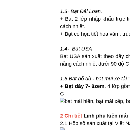
1.3- Bạt Đài Loan.
+ Bạt 2 lớp nhập khẩu trực 
cách nhiệt.
+ Bạt có họa tiết hoa văn : trúc
1.4- Bạt USA
Bạt USA sản xuất theo dây ch
nắng cách nhiệt dưới 90 độ C
1.5 Bạt bố dù - bạt mui xe tải
:
+
Bạt dày 7- 8zem
, 4 lớp gồ
C
2 Chi tiết
Linh phụ kiện mái 
2.1 Hộp số sản xuất tại Việt