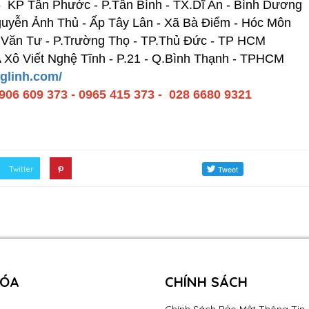
5 KP Tân Phước - P.Tân Bình - TX.Dĩ An - Bình Dương
guyễn Ảnh Thủ - Ấp Tây Lân - Xã Bà Điểm - Hóc Môn
ồ Văn Tư - P.Trường Thọ - TP.Thủ Đức - TP HCM
 Xô Viết Nghệ Tĩnh - P.21 - Q.Bình Thạnh - TPHCM
glinh.com/
0906 609 373 - 0965 415 373 - 028 6680 9321
Twitter
HÓA
CHÍNH SÁCH