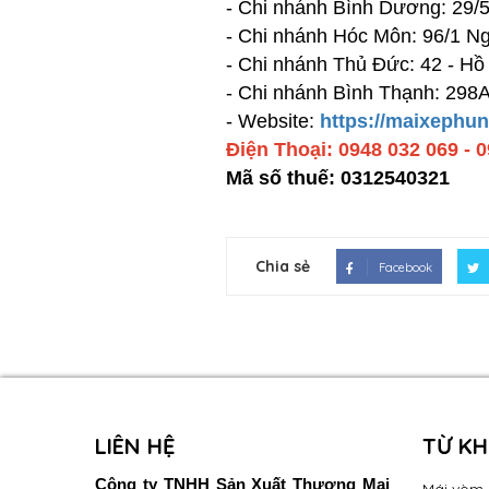
- Chi nhánh Bình Dương: 29/
- Chi nhánh Hóc Môn: 96/1 N
- Chi nhánh Thủ Đức: 42 - H
- Chi nhánh Bình Thạnh: 298A
- Website:
https://maixephun
Điện Thoại: 0948 032 069 - 
Mã số thuế: 0312540321
Chia sẻ
Facebook
LIÊN HỆ
TỪ K
Công ty TNHH Sản Xuất Thương Mại