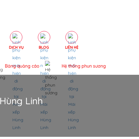
DỊCH VỤ
BLOG
LIÊN HỆ
Bảng quảng cáo
Hệ thống phun sương
 Hùng Linh