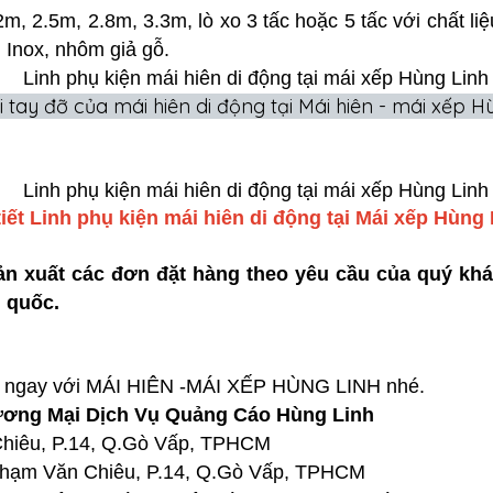
m, 2.5m, 2.8m, 3.3m, lò xo 3 tấc hoặc 5 tấc với chất liệu
. Inox, nhôm giả gỗ.
i tay đỡ của mái hiên di động tại Mái hiên - mái xếp H
tiết Linh phụ kiện mái hiên di động tại Mái xếp Hùng 
sản xuất các đơn đặt hàng theo yêu cầu của quý kh
n quốc.
hệ ngay với MÁI HIÊN -MÁI XẾP HÙNG LINH nhé.
ương Mại Dịch Vụ Quảng Cáo Hùng Linh
Chiêu, P.14, Q.Gò Vấp, TPHCM
 Phạm Văn Chiêu, P.14, Q.Gò Vấp, TPHCM